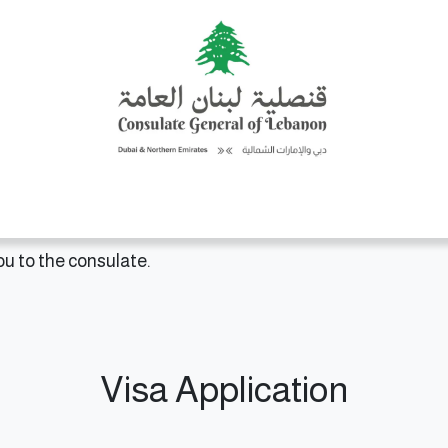
Consular Services
Updates
Activities & Events
Discover L
 you to the consulate.
Visa Application