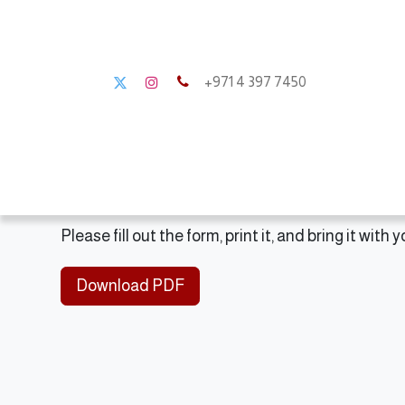
+971 4 397 7450
Home
About us
Please fill out the form, print it, and bring it with
Download PDF