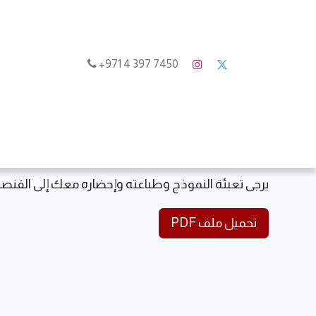
7450 397 4 971+
الرئيسية
من ن
يرجى تعبئة النموذج وطباعته وإحضاره معك إلى القنصل
تحميل ملف PDF